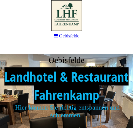
Oebisfelde
Oebisfelde
Landhotel & Restaurant
Fahrenkamp
Hier können Sie richtig entspannen und
schlemmen.